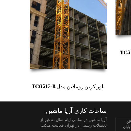
تاور کرین زوملاین مدل TC6517-B
ساعات کاری آرپا ماشین
آرپا ماشین در تمامی ایام سال به غیر از
ان
تعطیلات رسمی در تهران فعالیت میکند.
یابان