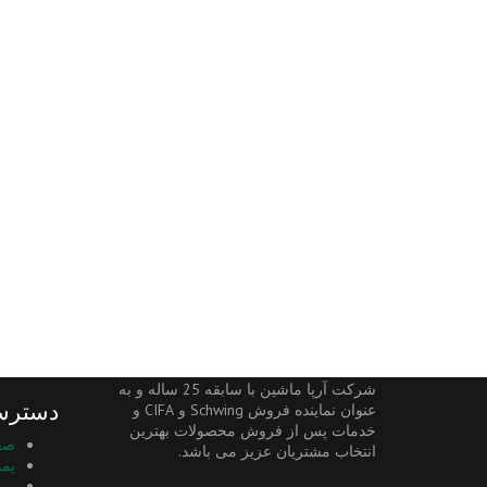
شرکت آرپا ماشین با سابقه 25 ساله و به
دسترس
عنوان نماینده فروش Schwing و CIFA و
خدمات پس از فروش محصولات بهترین
صف
انتخاب مشتریان عزیز می باشد.
پم
پم