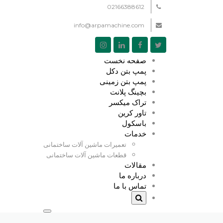
02166388612
info@arpamachine.com
صفحه نخست
پمپ بتن دکل
پمپ بتن زمینی
بچینگ پلانت
تراک میکسر
تاور کرین
باسکول
خدمات
تعمیرات ماشین آلات ساختمانی
قطعات ماشین آلات ساختمانی
مقالات
درباره ما
تماس با ما