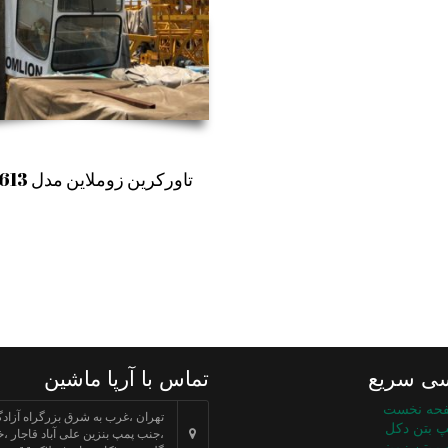
تاورکرین زوملاین مدل TC5613
ی سریع
تماس با آرپا ماشین
حه نخست
تهران ،غرب به شرق بزرگراه آزادگ
پ بتن دکل
،جنب پمپ بنزین علی آباد قاجار ،خ
پ بتن زمینی