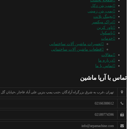
صفحه نخست
پمپ بتن دکل
پمپ بتن زمینی
بچینگ پلانت
تراک میکسر
تاور کرین
باسکول
خدمات
تعمیرات ماشین آلات ساختمانی
قطعات ماشین آلات ساختمانی
مقالات
درباره ما
تماس با ما
تماس با آرپا ماشین
تهران ،غرب به شرق بزرگراه آزادگان ،جنب پمپ بنزین علی آباد قاجار ،خیابان گل سر
02166388612
02189774596
info@arpamachine.com