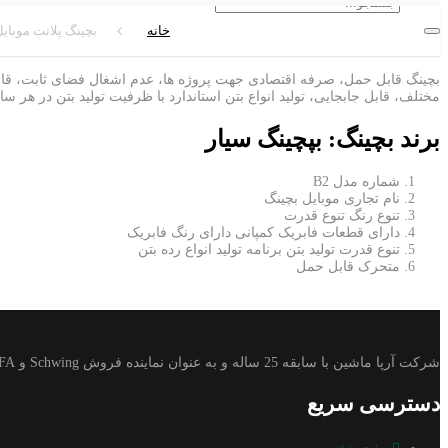
خانه
بچینگ پلانت موبایل (بپچینگ 
بچینگ قابل حمل، صرفه اقتصادی جهت پروژه ها، عدم اشغال فضای ثابت، قابل
مختلف، قابل جابجایی، تولید انواع بتن استاندارد با ظرفیت تولید بتن در هر ساعت به میز
برند بچینگ:
بپچینگ سیار
شماره مدل B2
نام تجاری موبایل بچینگ
تنوع رنگ تنوع قدرت
دارای قطعات فابریک کمپانی دارای رنگ فابریک
تنوع قدرت تولید بتن برنامه تولید انواع رده بتن
متحرک قابل حمل
شرکت آرپا ماشین با سابقه 25 ساله و به عنوان نماینده فروش Schwing و CIFA و خدمات پس از فروش محصولات بهترین انتخاب مشتریان عزیز می باشد.
دسترسی سریع