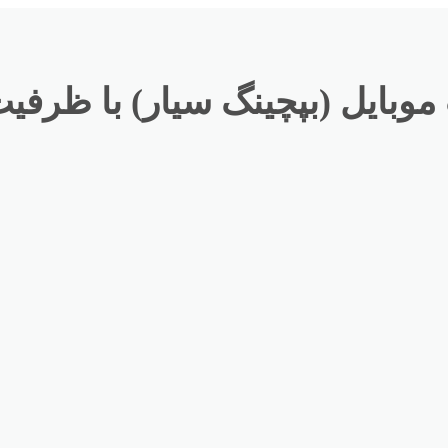
ل (بپچینگ سیار) با ظرفیت 120 مترمکعب یتن در سا